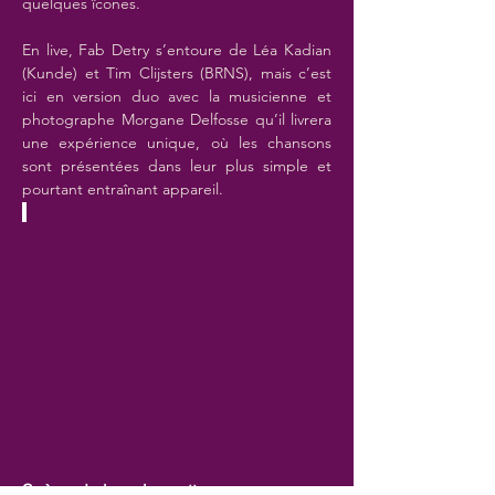
quelques îcones.
En live, Fab Detry s’entoure de Léa Kadian 
(Kunde) et Tim Clijsters (BRNS), mais c’est 
ici en version duo avec la musicienne et 
photographe Morgane Delfosse qu’il livrera 
une expérience unique, où les chansons 
sont présentées dans leur plus simple et 
pourtant entraînant appareil.
Scène de la guinguette