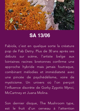
SA 13/06
Fabiola, c’est en quelque sorte la créature 
pop de Fab Detry. Plus de 30 ans après ses 
débuts sur scène, l’artiste belge aux 
lointaines racines bretonnes confirme une 
approche hybride mais jamais foutraque, 
combinant mélodies et immédiateté avec 
une pincée de psychédélisme, voire de 
mysticisme. Un univers où l'on perçoit 
l'influence discrète de Gorky Zygotic Mynci, 
McCartney et Juana Molina.
Son dernier disque, The Mushroom type, 
est le fruit d’un cerveau à l’attention 