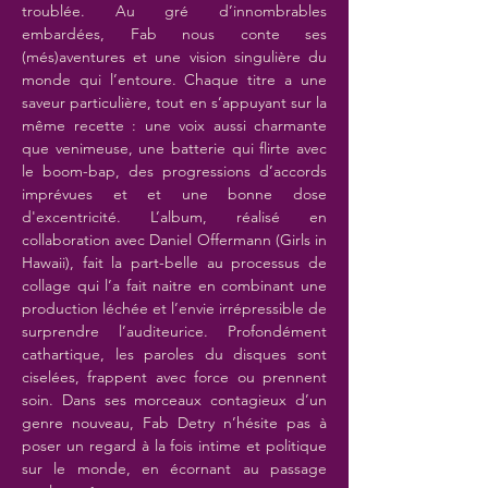
troublée. Au gré d’innombrables 
embardées, Fab nous conte ses 
(més)aventures et une vision singulière du 
monde qui l’entoure. Chaque titre a une 
saveur particulière, tout en s’appuyant sur la 
même recette : une voix aussi charmante 
que venimeuse, une batterie qui flirte avec 
le boom-bap, des progressions d’accords 
imprévues et et une bonne dose 
d'excentricité. L’album, réalisé en 
collaboration avec Daniel Offermann (Girls in 
Hawaii), fait la part-belle au processus de 
collage qui l’a fait naitre en combinant une 
production léchée et l’envie irrépressible de 
surprendre l’auditeurice. Profondément 
cathartique, les paroles du disques sont 
ciselées, frappent avec force ou prennent 
soin. Dans ses morceaux contagieux d’un 
genre nouveau, Fab Detry n’hésite pas à 
poser un regard à la fois intime et politique 
sur le monde, en écornant au passage 