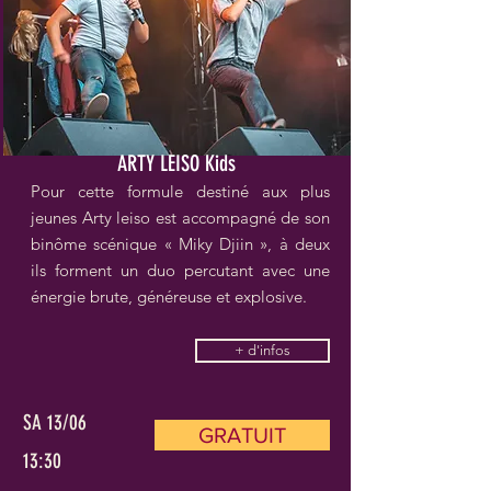
ARTY LEISO Kids
Pour cette formule destiné aux plus
jeunes Arty leiso est accompagné de son
binôme scénique « Miky Djiin », à deux
ils forment un duo percutant avec une
énergie brute, généreuse et explosive.
+ d'infos
SA 13/06
GRATUIT
13:30