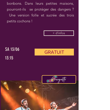
bonbons. Dans leurs petites maisons,
pourront-ils se protéger des dangers ?
Une version folle et sucrée des trois
petits cochons !
+ d'infos
SA 13/06
GRATUIT
13:15