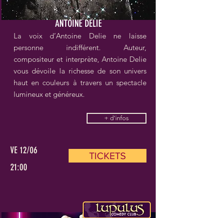
ANTOINE DELIE
La voix d’Antoine Delie ne laisse
personne indifférent. Auteur,
compositeur et interprète, Antoine Delie
vous dévoile la richesse de son univers
haut en couleurs à travers un spectacle
lumineux et généreux.
+ d'infos
VE 12/06
TICKETS
21:00