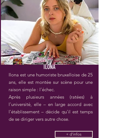
ILONA
Ilona est une humoriste bruxelloise de 25
ans, elle est montée sur scène pour une
raison simple : l’échec.
Après plusieurs années (ratées) à
l’université, elle – en large accord avec
l’établissement – décide qu’il est temps
de se diriger vers autre chose.
+ d'infos