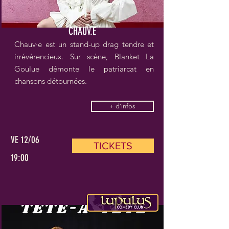
CHAUV.E
Chauv·e est un stand-up drag tendre et
irrévérencieux. Sur scène, Blanket La
Goulue démonte le patriarcat en
chansons détournées.
+ d'infos
VE 12/06
TICKETS
19:00