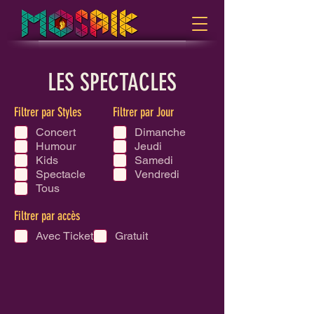
LES SPECTACLES
Filtrer par Styles
Filtrer par Jour
Concert
Dimanche
Humour
Jeudi
Kids
Samedi
Spectacle
Vendredi
Tous
Filtrer par accès
Avec Ticket
Gratuit