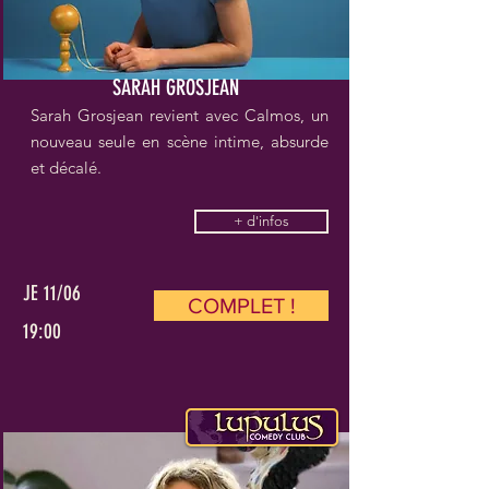
SARAH GROSJEAN
Sarah Grosjean revient avec Calmos, un
nouveau seule en scène intime, absurde
et décalé.
+ d'infos
JE 11/06
COMPLET !
19:00