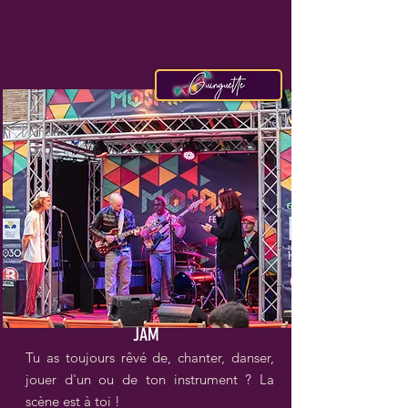
JAM
Tu as toujours rêvé de, chanter, danser,
jouer d'un ou de ton instrument ? La
scène est à toi !